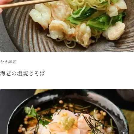
むき海老
海老の塩焼きそば