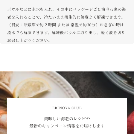
ボウルなどに氷⽔を⼊れ、その中にパッケージごと海⽼乃家の海
⽼を⼊れることで、冷たいまま衛⽣的に鮮度よく解凍できます。
（目安：冷蔵庫で約２時間 または 常温で約30分）お急ぎの時は
流水でも解凍できます。解凍後ボウルに取り出し、軽く液を切り
お召し上がりください。
EBINOYA CLUB
美味しい海老のレシピや
最新のキャンペーン情報をお届けします