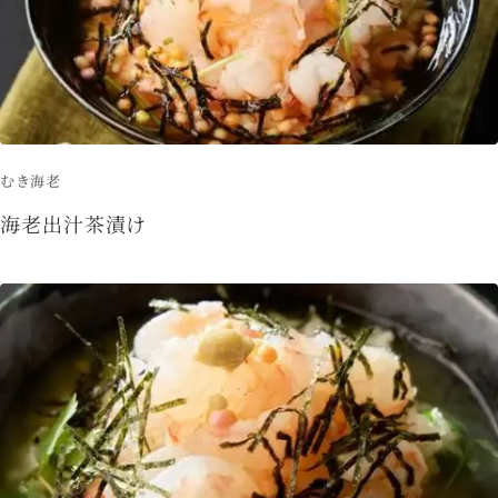
むき海老
海老出汁茶漬け