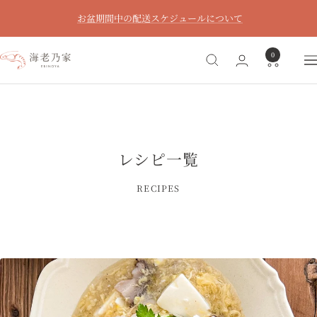
コ
お盆期間中の配送スケジュールについて
ン
テ
0
ン
海
ナ
ツ
老
ビ
へ
乃
ゲ
ス
家
ー
キ
シ
ッ
ョ
レシピ一覧
プ
ン
RECIPES