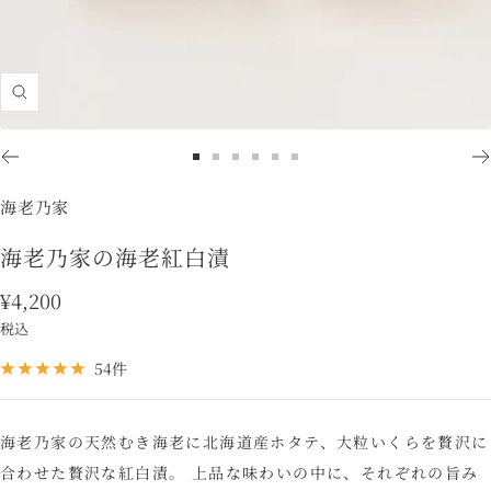
ズ
ー
ム
ス
ス
ス
ス
ス
ス
イ
ラ
ラ
ラ
ラ
ラ
ラ
海老乃家
ン
イ
イ
イ
イ
イ
イ
ド
ド
ド
ド
ド
ド
海老乃家の海老紅白漬
に
に
に
に
に
に
セ
¥4,200
移
移
移
移
移
移
動
動
動
動
動
動
ー
税込
1
2
3
4
5
6
ル
54件
価
格
海老乃家の天然むき海老に北海道産ホタテ、大粒いくらを贅沢に
合わせた贅沢な紅白漬。 上品な味わいの中に、それぞれの旨み