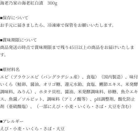
海老乃家の海老紅白漬 300g
■保存について
お手元に届きましたら、冷凍庫で保管をお願いいたします。
■賞味期限について
商品発送の時点で賞味期限まで残り45日以上の商品をお届けいたしま
す。
■原材料名
エビ（ブラウンエビ（バングラデシュ産）、食塩）（国内製造）、味付
いくら（鮭卵、醤油、オリゴ糖、還元水飴、食塩、鰹節エキス、米発酵
調味料、みりん）、ホタテ貝柱、醤油、米発酵調味料、砂糖、魚介エキ
ス、魚醤／ソルビット、調味料（アミノ酸等）、pH調整剤、酸化防止
剤（亜硫酸塩）、（一部にえび・小麦・いくら・さば・大豆を含む）
■アレルギー
えび・小麦・いくら・さば・大豆