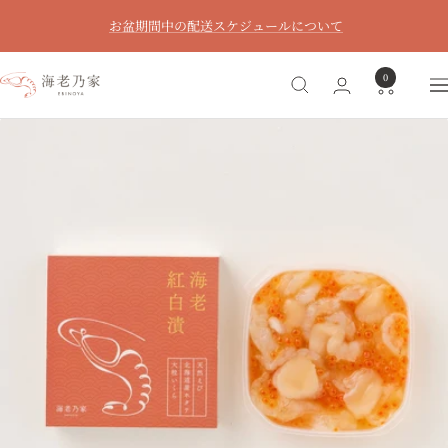
コ
お盆期間中の配送スケジュールについて
ン
テ
0
ン
海
ナ
ツ
老
ビ
へ
乃
ゲ
ス
家
ー
キ
シ
ッ
ョ
プ
ン