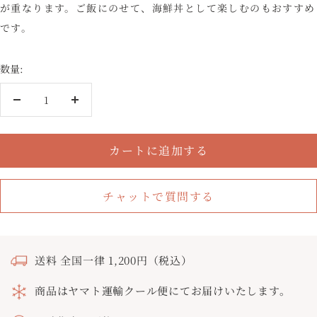
が重なります。ご飯にのせて、海鮮丼として楽しむのもおすすめ
です。
数量:
数
数
量
量
を
を
カートに追加する
減
増
ら
や
す
す
チャットで質問する
送料 全国一律 1,200円（税込）
商品はヤマト運輸クール便にてお届けいたします。