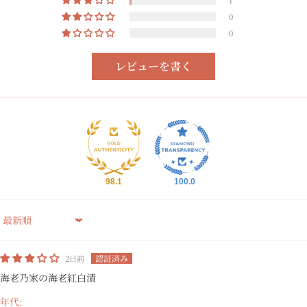
0
0
レビューを書く
98.1
100.0
Sort by
2日前
海老乃家の海老紅白漬
年代: