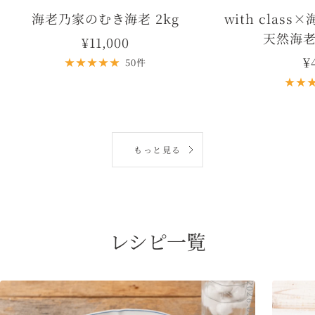
海老乃家のむき海老 2kg
with clas
天然海老
セ
¥11,000
¥
ー
50件
ル
価
格
もっと見る
レシピ一覧
2026.07.29