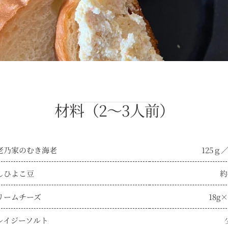
材料（2～3人前）
老乃家のむき海老
125ｇ
しひよこ豆
約
リームチーズ
18g
レイジーソルト