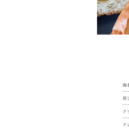
海
蒸
ク
ク