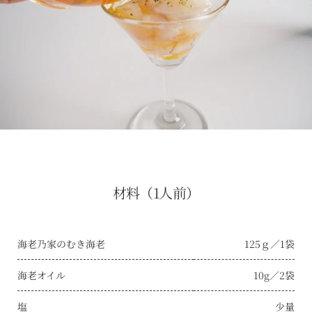
材料（1人前）
海老乃家のむき海老
125ｇ／1袋
海老オイル
10g／2袋
塩
少量