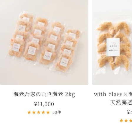
海老乃家のむき海老 2kg
with clas
天然海老
セ
¥11,000
¥
ー
50件
ル
価