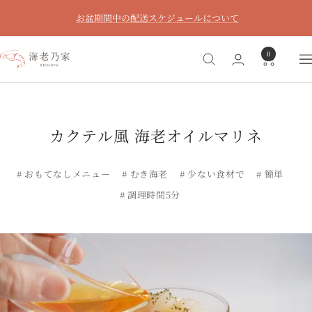
コ
お盆期間中の配送スケジュールについて
ン
テ
0
ン
海
ナ
ツ
老
ビ
へ
乃
ゲ
ス
家
ー
キ
シ
カクテル風 海老オイルマリネ
ッ
ョ
プ
ン
# おもてなしメニュー
# むき海老
# 少ない食材で
# 簡単
# 調理時間5分